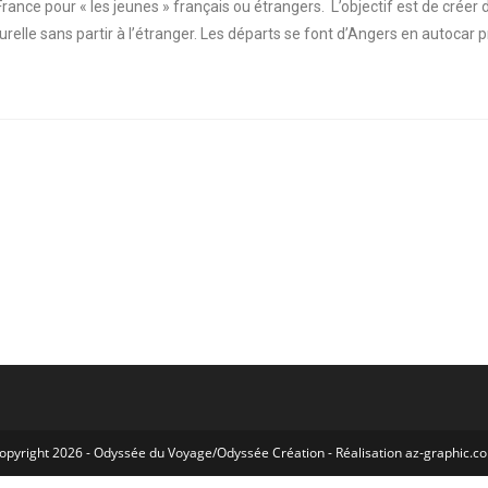
nce pour « les jeunes » français ou étrangers. L’objectif est de créer
turelle sans partir à l’étranger. Les départs se font d’Angers en autocar
opyright 2026 -
Odyssée du Voyage
/
Odyssée Création
- Réalisation
az-graphic.c