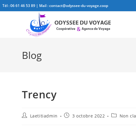
Tél :
06 61 46 53 89
| Mail :
contact@odyssee-du-voyage.coop
Blog
Trency
Laetitiadmin
3 octobre 2022
Non cl