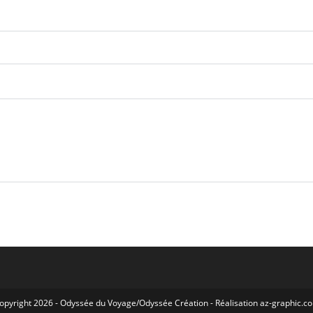
opyright 2026 -
Odyssée du Voyage
/
Odyssée Création
- Réalisation
az-graphic.c