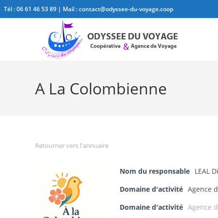
Tél :
06 61 46 53 89
| Mail :
contact@odyssee-du-voyage.coop
A La Colombienne
Retourner vers l'annuaire
Nom du responsable
LEAL D
Domaine d'activité
Agence d
Domaine d'activité
Agence d