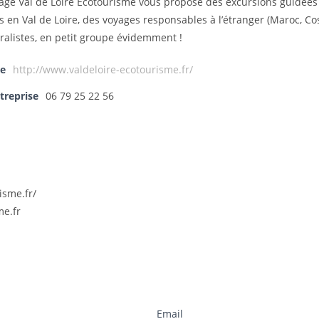
yage Val de Loire Ecotourisme vous propose des excursions guidées à
 en Val de Loire, des voyages responsables à l’étranger (Maroc, Cos
ralistes, en petit groupe évidemment !
se
http://www.valdeloire-ecotourisme.fr/
treprise
06 79 25 22 56
isme.fr/
me.fr
Email