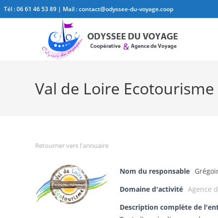
Tél :
06 61 46 53 89
| Mail :
contact@odyssee-du-voyage.coop
Val de Loire Ecotourisme
Retourner vers l'annuaire
Nom du responsable
Grégoi
Domaine d'activité
Agence d
Description complète de l'en