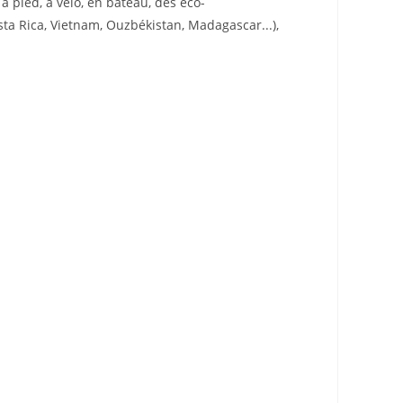
 pied, à vélo, en bateau, des éco-
ta Rica, Vietnam, Ouzbékistan, Madagascar...),