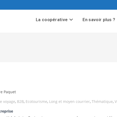
La coopérative
En savoir plus ?
re Paquet
e voyage
,
B2B
,
Ecotourisme
,
Long et moyen courrier
,
Thématique
,
V
treprise