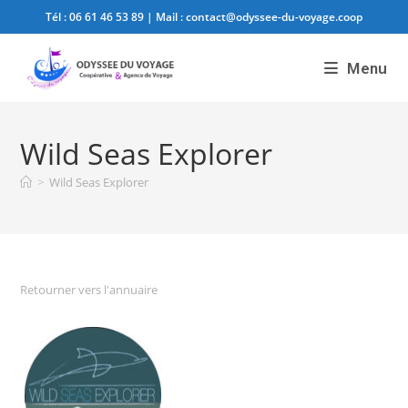
Tél :
06 61 46 53 89
| Mail :
contact@odyssee-du-voyage.coop
Menu
Wild Seas Explorer
>
Wild Seas Explorer
Retourner vers l'annuaire