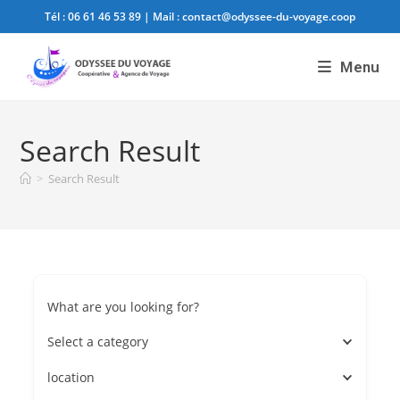
Tél :
06 61 46 53 89
| Mail :
contact@odyssee-du-voyage.coop
Menu
Search Result
>
Search Result
What are you looking for?
Select a category
location