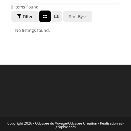
0
Items Found
Filter
Sort By
No listings found.
Copyright 2026 -
Odyssée du Voyage
/
Odyssée Création
- Réalisation
az-
graphic.com