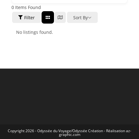
0
Items Found
Filter
Sort By
No listings found.
Copyright 2026 -
Odyssée du Voyage
/
Odyssée Création
- Réalisation
az-
graphic.com