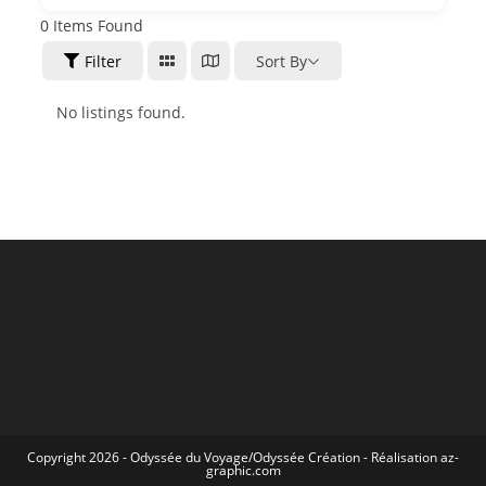
0
Items Found
Filter
Sort By
No listings found.
Copyright 2026 -
Odyssée du Voyage
/
Odyssée Création
- Réalisation
az-
graphic.com